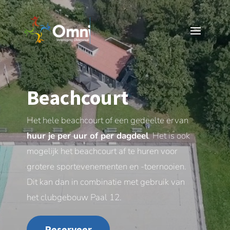
Beachcourt
Het hele beachcourt of een gedeelte ervan
huur je per uur of per dagdeel
. Het is ook
mogelijk het beachcourt af te huren voor
grotere sportevenementen en -toernooien.
Dit kan dan in combinatie met gebruik van
het clubgebouw Paal 12.
Reserveer